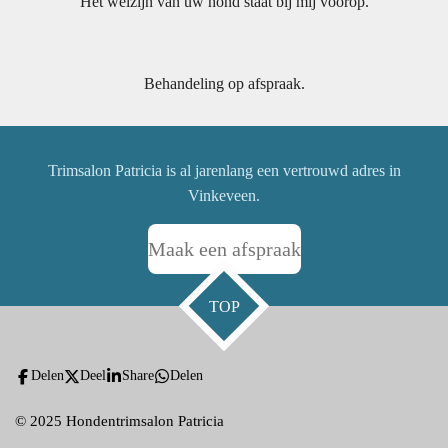
Het welzijn van uw hond staat bij mij voorop.
Behandeling op afspraak.
Trimsalon Patricia is al jarenlang een vertrouwd adres in
Vinkeveen.
Maak een afspraak
TOP
Delen
Deel
Share
Delen
© 2025 Hondentrimsalon Patricia